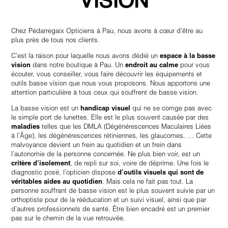
VISION
Chez Pédarregaix Opticiens à Pau, nous avons à cœur d’être au
plus près de tous nos clients.
C’est la raison pour laquelle nous avons dédié un
espace à la basse
vision
dans notre boutique à Pau. Un
endroit au calme
pour vous
écouter, vous conseiller, vous faire découvrir les équipements et
outils basse vision que nous vous proposons. Nous apportons une
attention particulière à tous ceux qui souffrent de basse vision.
La basse vision est un
handicap visuel
qui ne se corrige pas avec
le simple port de lunettes. Elle est le plus souvent causée par des
maladies
telles que les DMLA (Dégénérescences Maculaires Liées
à l’Âge), les dégénérescences rétiniennes, les glaucomes, … Cette
malvoyance devient un frein au quotidien et un frein dans
l’autonomie de la personne concernée. Ne plus bien voir, est un
critère d’isolement
, de repli sur soi, voire de déprime. Une fois le
diagnostic posé, l’opticien dispose
d’outils visuels qui sont de
véritables aides au quotidien
. Mais cela ne fait pas tout. La
personne souffrant de basse vision est le plus souvent suivie par un
orthoptiste pour de la rééducation et un suivi visuel, ainsi que par
d’autres professionnels de santé. Être bien encadré est un premier
pas sur le chemin de la vue retrouvée.