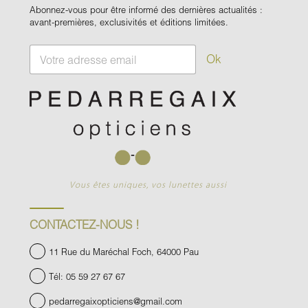
Abonnez-vous pour être informé des dernières actualités :
avant-premières, exclusivités et éditions limitées.
E
Ok
m
a
i
l
*
Vous êtes uniques, vos lunettes aussi
CONTACTEZ-NOUS !
11 Rue du Maréchal Foch, 64000 Pau
Tél: 05 59 27 67 67
pedarregaixopticiens@gmail.com