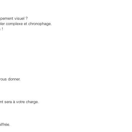
ipement visuel ?
véler complexe et chronophage.
 !
vous donner.
nt sera à votre charge.
ffrée.