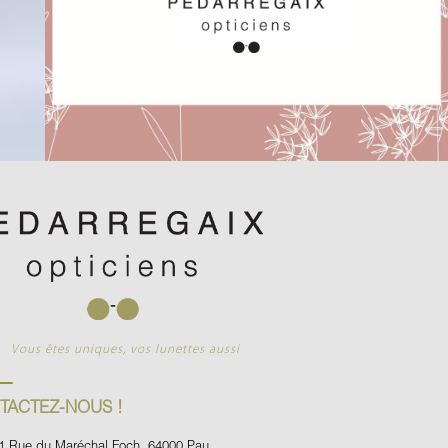
Vous êtes uniques, vos lunettes aussi
TACTEZ-NOUS !
1 Rue du Maréchal Foch, 64000 Pau