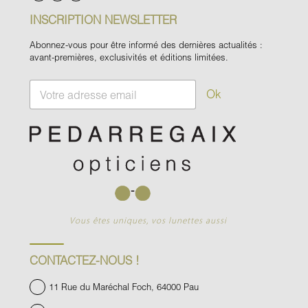
INSCRIPTION NEWSLETTER
Abonnez-vous pour être informé des dernières actualités :
avant-premières, exclusivités et éditions limitées.
E
Ok
m
a
i
l
*
Vous êtes uniques, vos lunettes aussi
CONTACTEZ-NOUS !
11 Rue du Maréchal Foch, 64000 Pau