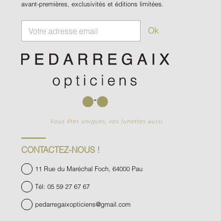
avant-premières, exclusivités et éditions limitées.
E
Ok
m
a
i
l
*
Vous êtes uniques, vos lunettes aussi
CONTACTEZ-NOUS !
11 Rue du Maréchal Foch, 64000 Pau
Tél: 05 59 27 67 67
pedarregaixopticiens@gmail.com