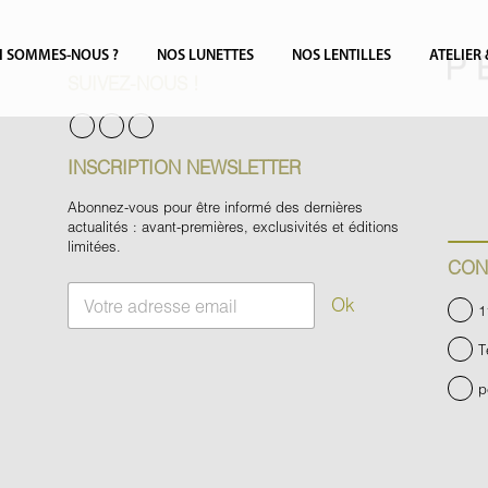
I SOMMES-NOUS ?
NOS LUNETTES
NOS LENTILLES
ATELIER
SUIVEZ-NOUS !
INSCRIPTION NEWSLETTER
Abonnez-vous pour être informé des dernières
actualités : avant-premières, exclusivités et éditions
limitées.
CON
E
Ok
1
m
a
T
i
l
p
*