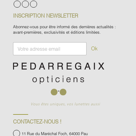
INSCRIPTION NEWSLETTER
Abonnez-vous pour être informé des dernières actualités :
avant-premières, exclusivités et éditions limitées.
E
Ok
m
a
i
l
*
Vous êtes uniques, vos lunettes aussi
CONTACTEZ-NOUS !
11 Rue du Maréchal Foch, 64000 Pau