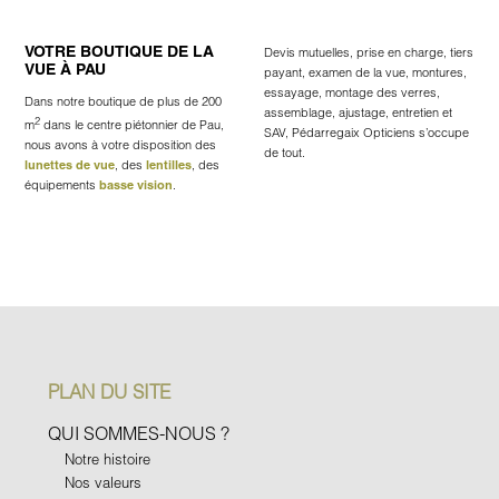
VOTRE BOUTIQUE DE LA
Devis mutuelles, prise en charge, tiers
VUE À PAU
payant, examen de la vue, montures,
essayage, montage des verres,
Dans notre boutique de plus de 200
assemblage, ajustage, entretien et
2
m
dans le centre piétonnier de Pau,
SAV, Pédarregaix Opticiens s’occupe
nous avons à votre disposition des
de tout.
lunettes de vue
, des
lentilles
, des
équipements
basse vision
.
PLAN DU SITE
QUI SOMMES-NOUS ?
Notre histoire
Nos valeurs