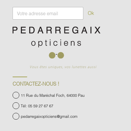
E
Ok
m
a
i
l
*
Vous êtes uniques, vos lunettes aussi
CONTACTEZ-NOUS !
11 Rue du Maréchal Foch, 64000 Pau
Tél: 05 59 27 67 67
pedarregaixopticiens@gmail.com