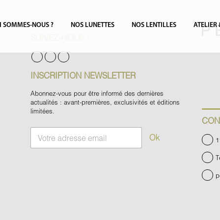
I SOMMES-NOUS ?
NOS LUNETTES
NOS LENTILLES
ATELIER
SUIVEZ-NOUS !
INSCRIPTION NEWSLETTER
Abonnez-vous pour être informé des dernières
actualités : avant-premières, exclusivités et éditions
limitées.
CON
E
Ok
1
m
a
T
i
l
p
*