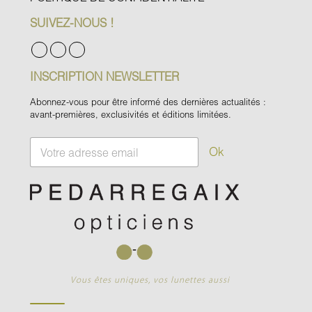
SUIVEZ-NOUS !
INSCRIPTION NEWSLETTER
Abonnez-vous pour être informé des dernières actualités :
avant-premières, exclusivités et éditions limitées.
E
Ok
m
a
i
l
*
Vous êtes uniques, vos lunettes aussi