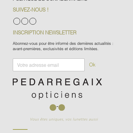
SUIVEZ-NOUS !
INSCRIPTION NEWSLETTER
Abonnez-vous pour être informé des dernières actualités :
avant-premières, exclusivités et éditions limitées.
E
Ok
m
a
i
l
*
Vous êtes uniques, vos lunettes aussi