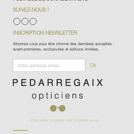
SUIVEZ-NOUS !
INSCRIPTION NEWSLETTER
Abonnez-vous pour être informé des dernières actualités :
avant-premières, exclusivités et éditions limitées.
E
Ok
m
a
i
l
*
Vous êtes uniques, vos lunettes aussi