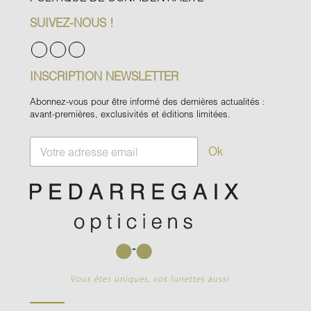
SUIVEZ-NOUS !
INSCRIPTION NEWSLETTER
Abonnez-vous pour être informé des dernières actualités :
avant-premières, exclusivités et éditions limitées.
E
Ok
m
a
i
l
*
Vous êtes uniques, vos lunettes aussi