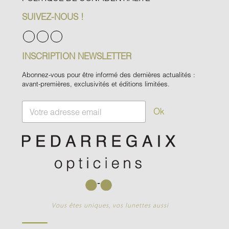
SUIVEZ-NOUS !
INSCRIPTION NEWSLETTER
Abonnez-vous pour être informé des dernières actualités :
avant-premières, exclusivités et éditions limitées.
E
Ok
m
a
i
l
*
Vous êtes uniques, vos lunettes aussi