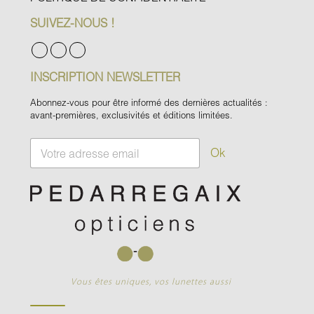
SUIVEZ-NOUS !
INSCRIPTION NEWSLETTER
Abonnez-vous pour être informé des dernières actualités :
avant-premières, exclusivités et éditions limitées.
E
Ok
m
a
i
l
*
Vous êtes uniques, vos lunettes aussi