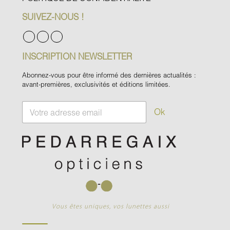
SUIVEZ-NOUS !
INSCRIPTION NEWSLETTER
Abonnez-vous pour être informé des dernières actualités :
avant-premières, exclusivités et éditions limitées.
E
Ok
m
a
i
l
*
Vous êtes uniques, vos lunettes aussi