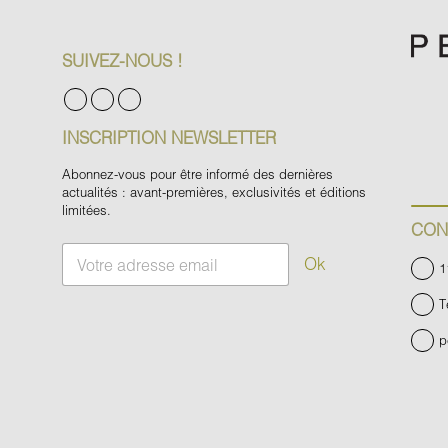
SUIVEZ-NOUS !
INSCRIPTION NEWSLETTER
Abonnez-vous pour être informé des dernières
actualités : avant-premières, exclusivités et éditions
limitées.
CON
E
Ok
1
m
a
T
i
l
p
*