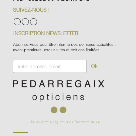
SUIVEZ-NOUS !
INSCRIPTION NEWSLETTER
Abonnez-vous pour être informé des dernières actualités :
avant-premières, exclusivités et éditions limitées.
E
Ok
m
a
i
l
*
Vous êtes uniques, vos lunettes aussi