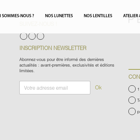
I SOMMES-NOUS ?
NOS LUNETTES
NOS LENTILLES
ATELIER
SUIVEZ-NOUS !
INSCRIPTION NEWSLETTER
Abonnez-vous pour être informé des dernières
actualités : avant-premières, exclusivités et éditions
limitées.
CON
E
Ok
1
m
a
T
i
l
p
*